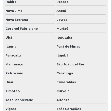
Itabira
Passos
Nova Lima
Araxá
Nova Serrana
Lavras
Coronel Fabriciano
Muriaé
Ubá
Ituiutaba
Itaúna
Pará de Minas
Paracatu
Itajubá
Manhuaçu
São João del Rei
Patrocínio
Caratinga
Unaí
Esmeraldas
Timóteo
Curvelo
João Monlevade
Alfenas
Viçosa
Três Corações