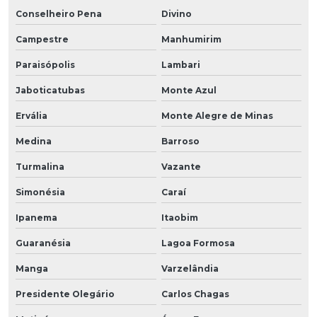
Conselheiro Pena
Divino
Campestre
Manhumirim
Paraisópolis
Lambari
Jaboticatubas
Monte Azul
Ervália
Monte Alegre de Minas
Medina
Barroso
Turmalina
Vazante
Simonésia
Caraí
Ipanema
Itaobim
Guaranésia
Lagoa Formosa
Manga
Varzelândia
Presidente Olegário
Carlos Chagas