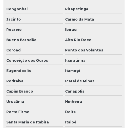
Congonhal
Pirapetinga
Jacinto
Carmo da Mata
Recreio
Ibiraci
Bueno Brandão
Alto Rio Doce
Coroaci
Ponto dos Volantes
Conceição dos Ouros
Igaratinga
Eugenópolis
Itamogi
Pedralva
Icaraí de Minas
Capim Branco
Canápolis
Urucânia
Ninheira
Porto Firme
Delta
Santa Maria de Itabira
Itaipé