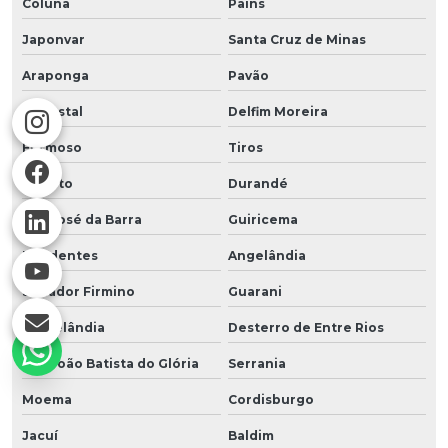
Coluna
Pains
Japonvar
Santa Cruz de Minas
Araponga
Pavão
Florestal
Delfim Moreira
Formoso
Tiros
Reduto
Durandé
São José da Barra
Guiricema
Tiradentes
Angelândia
Senador Firmino
Guarani
Verdelândia
Desterro de Entre Rios
São João Batista do Glória
Serrania
Moema
Cordisburgo
Jacuí
Baldim