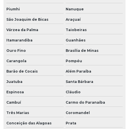
Piumhi
Nanuque
São Joaquim de Bicas
Araçuaí
Várzea da Palma
Taiobeiras
Itamarandiba
Guanhães
Ouro Fino
Brasília de Minas
Carangola
Pompéu
Barão de Cocais
Além Paraíba
Juatuba
Santa Bárbara
Espinosa
Cláudio
Cambuí
Carmo do Paranaíba
Três Marias
Coromandel
Conceição das Alagoas
Prata