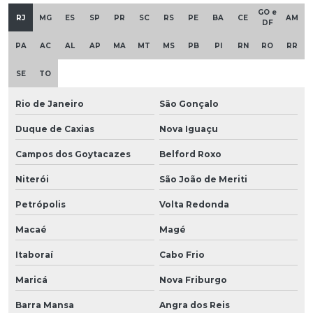
GO e
RJ
MG
ES
SP
PR
SC
RS
PE
BA
CE
AM
DF
PA
AC
AL
AP
MA
MT
MS
PB
PI
RN
RO
RR
SE
TO
Rio de Janeiro
São Gonçalo
Duque de Caxias
Nova Iguaçu
Campos dos Goytacazes
Belford Roxo
Niterói
São João de Meriti
Petrópolis
Volta Redonda
Macaé
Magé
Itaboraí
Cabo Frio
Maricá
Nova Friburgo
Barra Mansa
Angra dos Reis