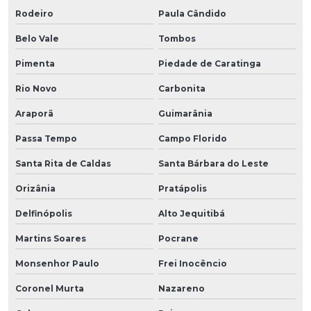
Rodeiro
Paula Cândido
Belo Vale
Tombos
Pimenta
Piedade de Caratinga
Rio Novo
Carbonita
Araporã
Guimarânia
Passa Tempo
Campo Florido
Santa Rita de Caldas
Santa Bárbara do Leste
Orizânia
Pratápolis
Delfinópolis
Alto Jequitibá
Martins Soares
Pocrane
Monsenhor Paulo
Frei Inocêncio
Coronel Murta
Nazareno