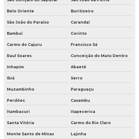
Belo Oriente
Buritizeiro
São João do Paraíso
Carandaí
Bambuí
Corinto
Carmo do Cajuru
Francisco Sá
Raul Soares
Conceição do Mato Dentro
Inhapim
Abaeté
Ibiá
Serro
Muzambinho
Paraguaçu
Perdões
Caxambu
Itambacuri
Itapecerica
Santa Vitória
Carmo do Rio Claro
Monte Santo de Minas
Lajinha