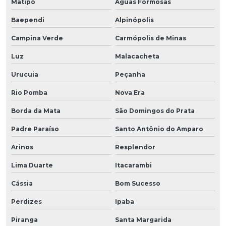
Matipó
Águas Formosas
Baependi
Alpinópolis
Campina Verde
Carmópolis de Minas
Luz
Malacacheta
Urucuia
Peçanha
Rio Pomba
Nova Era
Borda da Mata
São Domingos do Prata
Padre Paraíso
Santo Antônio do Amparo
Arinos
Resplendor
Lima Duarte
Itacarambi
Cássia
Bom Sucesso
Perdizes
Ipaba
Piranga
Santa Margarida