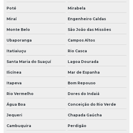
Poté
Mirabela
Miraí
Engenheiro Caldas
Monte Belo
São João das Missões
Ubaporanga
Campos Altos
Itatiaiuçu
Rio Casca
Santa Maria do Suaçuí
Lagoa Dourada
Ilicínea
Mar de Espanha
Itapeva
Bom Repouso
Rio Vermelho
Dores do Indaiá
Água Boa
Conceição do Rio Verde
Jequeri
Chapada Gaúcha
Cambuquira
Perdigão