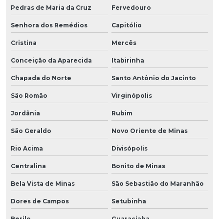
Pedras de Maria da Cruz
Fervedouro
Senhora dos Remédios
Capitólio
Cristina
Mercês
Conceição da Aparecida
Itabirinha
Chapada do Norte
Santo Antônio do Jacinto
São Romão
Virginópolis
Jordânia
Rubim
São Geraldo
Novo Oriente de Minas
Rio Acima
Divisópolis
Centralina
Bonito de Minas
Bela Vista de Minas
São Sebastião do Maranhão
Dores de Campos
Setubinha
Berilo
Guaraciaba