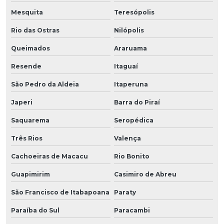
Mesquita
Teresópolis
Rio das Ostras
Nilópolis
Queimados
Araruama
Resende
Itaguaí
São Pedro da Aldeia
Itaperuna
Japeri
Barra do Piraí
Saquarema
Seropédica
Três Rios
Valença
Cachoeiras de Macacu
Rio Bonito
Guapimirim
Casimiro de Abreu
São Francisco de Itabapoana
Paraty
Paraíba do Sul
Paracambi