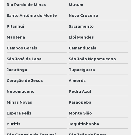
Rio Pardo de Minas
Mutum
Santo Antônio do Monte
Novo Cruzeiro
Pitangui
Sacramento
Mantena
Elói Mendes
Campos Gerais
Camanducaia
São José da Lapa
São João Nepomuceno
Jacutinga
Tupaciguara
Coração de Jesus
Aimorés
Nepomuceno
Pedra Azul
Minas Novas
Paraopeba
Espera Feliz
Monte Sião
Buritis
Jequitinhonha
São Gonçalo do Sapucaí
São João da Ponte