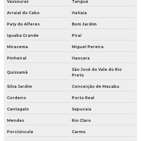
Vassouras
Tanguá
Arraial do Cabo
Itatiaia
Paty do Alferes
Bom Jardim
Iguaba Grande
Piraí
Miracema
Miguel Pereira
Pinheiral
Itaocara
São José do Vale do Rio
Quissamã
Preto
Silva Jardim
Conceição de Macabu
Cordeiro
Porto Real
Cantagalo
Sapucaia
Mendes
Rio Claro
Porciúncula
Carmo