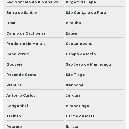
São Gonçalo do Rio Abaixo
Virgem da Lapa
Serra do Salitre
São Gonçalo do Pará
Ubaí
Piraúba
Carmo da Cachoeira
Estiva
Prudente de Morais
Caetanópolis
Cabo Verde
Campo do Meio
Gouveia
São João do Manhuaçu
Resende Costa
São Tiago
Planura
Itanhomi
Antônio Carlos
Juruaia
Congonhal
Pirapetinga
Jacinto
Carmo da Mata
Recreio
Ibiraci