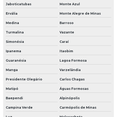
Jaboticatubas
Monte Azul
Ervália
Monte Alegre de Minas
Medina
Barroso
Turmalina
Vazante
Simonésia
Caraí
Ipanema
Itaobim
Guaranésia
Lagoa Formosa
Manga
Varzelândia
Presidente Olegário
Carlos Chagas
Matipó
Águas Formosas
Baependi
Alpinópolis
Campina Verde
Carmópolis de Minas
Luz
Malacacheta