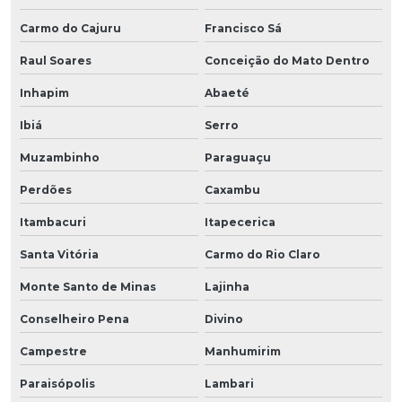
Carmo do Cajuru
Francisco Sá
Raul Soares
Conceição do Mato Dentro
Inhapim
Abaeté
Ibiá
Serro
Muzambinho
Paraguaçu
Perdões
Caxambu
Itambacuri
Itapecerica
Santa Vitória
Carmo do Rio Claro
Monte Santo de Minas
Lajinha
Conselheiro Pena
Divino
Campestre
Manhumirim
Paraisópolis
Lambari