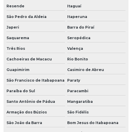
Resende
Itaguaí
São Pedro da Aldeia
Itaperuna
Japeri
Barra do Piraí
Saquarema
Seropédica
Três Rios
Valença
Cachoeiras de Macacu
Rio Bonito
Guapimirim
Casimiro de Abreu
São Francisco de Itabapoana
Paraty
Paraíba do Sul
Paracambi
Santo Antônio de Pádua
Mangaratiba
Armação dos Búzios
São Fidélis
São João da Barra
Bom Jesus do Itabapoana