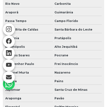
Rio Novo
Carbonita
Araporã
Guimarânia
Passa Tempo
Campo Florido
Santa Rita de Caldas
Santa Bárbara do Leste
Orizânia
Pratápolis
Delfinópolis
Alto Jequitibá
Martins Soares
Pocrane
Monsenhor Paulo
Frei Inocêncio
Coronel Murta
Nazareno
Coluna
Pains
Japonvar
Santa Cruz de Minas
Araponga
Pavão
Florestal
Delfim Moreira