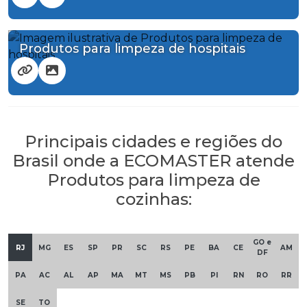
Produtos para limpeza de hospitais
Principais cidades e regiões do
Brasil onde a ECOMASTER atende
Produtos para limpeza de
cozinhas:
GO e
RJ
MG
ES
SP
PR
SC
RS
PE
BA
CE
AM
DF
PA
AC
AL
AP
MA
MT
MS
PB
PI
RN
RO
RR
SE
TO