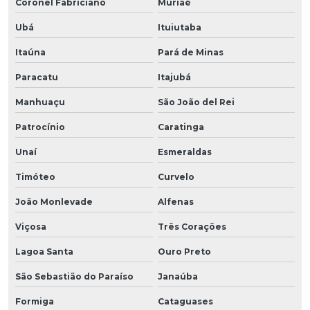
Coronel Fabriciano
Muriaé
Ubá
Ituiutaba
Itaúna
Pará de Minas
Paracatu
Itajubá
Manhuaçu
São João del Rei
Patrocínio
Caratinga
Unaí
Esmeraldas
Timóteo
Curvelo
João Monlevade
Alfenas
Viçosa
Três Corações
Lagoa Santa
Ouro Preto
São Sebastião do Paraíso
Janaúba
Formiga
Cataguases