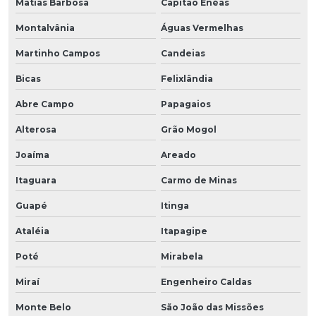
Matias Barbosa
Capitão Enéas
Montalvânia
Águas Vermelhas
Martinho Campos
Candeias
Bicas
Felixlândia
Abre Campo
Papagaios
Alterosa
Grão Mogol
Joaíma
Areado
Itaguara
Carmo de Minas
Guapé
Itinga
Ataléia
Itapagipe
Poté
Mirabela
Miraí
Engenheiro Caldas
Monte Belo
São João das Missões