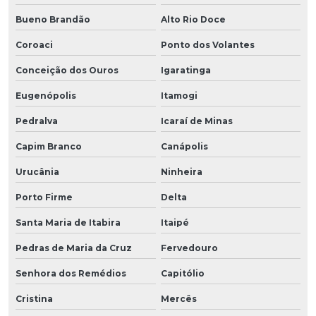
Bueno Brandão
Alto Rio Doce
Coroaci
Ponto dos Volantes
Conceição dos Ouros
Igaratinga
Eugenópolis
Itamogi
Pedralva
Icaraí de Minas
Capim Branco
Canápolis
Urucânia
Ninheira
Porto Firme
Delta
Santa Maria de Itabira
Itaipé
Pedras de Maria da Cruz
Fervedouro
Senhora dos Remédios
Capitólio
Cristina
Mercês