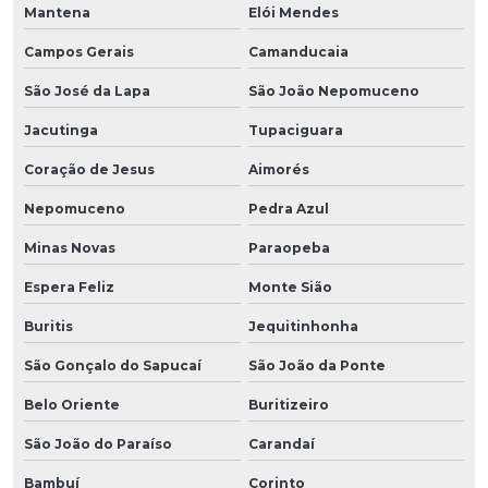
Mantena
Elói Mendes
Campos Gerais
Camanducaia
São José da Lapa
São João Nepomuceno
Jacutinga
Tupaciguara
Coração de Jesus
Aimorés
Nepomuceno
Pedra Azul
Minas Novas
Paraopeba
Espera Feliz
Monte Sião
Buritis
Jequitinhonha
São Gonçalo do Sapucaí
São João da Ponte
Belo Oriente
Buritizeiro
São João do Paraíso
Carandaí
Bambuí
Corinto