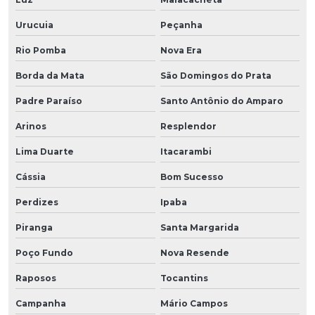
Urucuia
Peçanha
Rio Pomba
Nova Era
Borda da Mata
São Domingos do Prata
Padre Paraíso
Santo Antônio do Amparo
Arinos
Resplendor
Lima Duarte
Itacarambi
Cássia
Bom Sucesso
Perdizes
Ipaba
Piranga
Santa Margarida
Poço Fundo
Nova Resende
Raposos
Tocantins
Campanha
Mário Campos