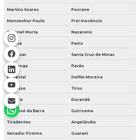
Martins Soares
Pocrane
Monsenhor Paulo
Frei Inocêncio
Coronel Murta
Nazareno
Coluna
Pains
Japonvar
Santa Cruz de Minas
Araponga
Pavão
Florestal
Delfim Moreira
Formoso
Tiros
Reduto
Durandé
São José da Barra
Guiricema
Tiradentes
Angelândia
Senador Firmino
Guarani