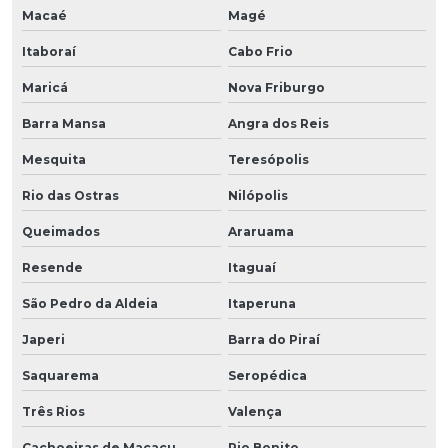
Macaé
Magé
Itaboraí
Cabo Frio
Maricá
Nova Friburgo
Barra Mansa
Angra dos Reis
Mesquita
Teresópolis
Rio das Ostras
Nilópolis
Queimados
Araruama
Resende
Itaguaí
São Pedro da Aldeia
Itaperuna
Japeri
Barra do Piraí
Saquarema
Seropédica
Três Rios
Valença
Cachoeiras de Macacu
Rio Bonito