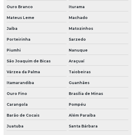
Ouro Branco
Iturama
Mateus Leme
Machado
Jaíba
Matozinhos
Porteirinha
Sarzedo
Piumhi
Nanuque
São Joaquim de Bicas
Araçuaí
Várzea da Palma
Taiobeiras
Itamarandiba
Guanhães
Ouro Fino
Brasília de Minas
Carangola
Pompéu
Barão de Cocais
Além Paraíba
Juatuba
Santa Bárbara