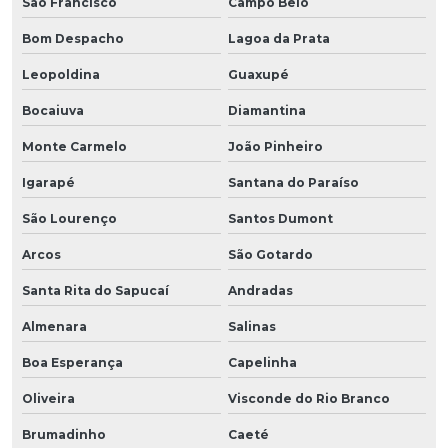
São Francisco
Campo Belo
Bom Despacho
Lagoa da Prata
Leopoldina
Guaxupé
Bocaiuva
Diamantina
Monte Carmelo
João Pinheiro
Igarapé
Santana do Paraíso
São Lourenço
Santos Dumont
Arcos
São Gotardo
Santa Rita do Sapucaí
Andradas
Almenara
Salinas
Boa Esperança
Capelinha
Oliveira
Visconde do Rio Branco
Brumadinho
Caeté