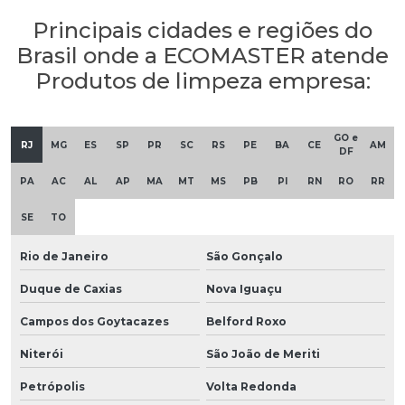
Principais cidades e regiões do
Brasil onde a ECOMASTER atende
Produtos de limpeza empresa:
GO e
RJ
MG
ES
SP
PR
SC
RS
PE
BA
CE
AM
DF
PA
AC
AL
AP
MA
MT
MS
PB
PI
RN
RO
RR
SE
TO
Rio de Janeiro
São Gonçalo
Duque de Caxias
Nova Iguaçu
Campos dos Goytacazes
Belford Roxo
Niterói
São João de Meriti
Petrópolis
Volta Redonda