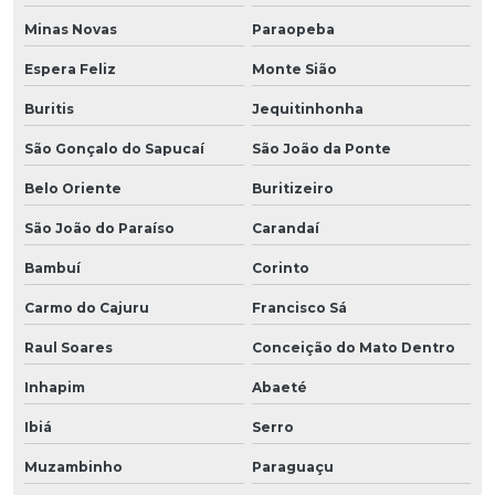
Minas Novas
Paraopeba
Espera Feliz
Monte Sião
Buritis
Jequitinhonha
São Gonçalo do Sapucaí
São João da Ponte
Belo Oriente
Buritizeiro
São João do Paraíso
Carandaí
Bambuí
Corinto
Carmo do Cajuru
Francisco Sá
Raul Soares
Conceição do Mato Dentro
Inhapim
Abaeté
Ibiá
Serro
Muzambinho
Paraguaçu