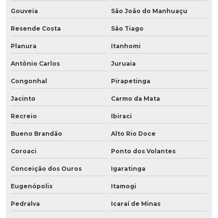
Gouveia
São João do Manhuaçu
Resende Costa
São Tiago
Planura
Itanhomi
Antônio Carlos
Juruaia
Congonhal
Pirapetinga
Jacinto
Carmo da Mata
Recreio
Ibiraci
Bueno Brandão
Alto Rio Doce
Coroaci
Ponto dos Volantes
Conceição dos Ouros
Igaratinga
Eugenópolis
Itamogi
Pedralva
Icaraí de Minas