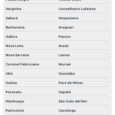
Varginha
Conselheiro Lafaiete
Sabará
Vespasiano
Barbacena
Araguari
Itabira
Passos
Nova Lima
Araxá
Nova Serrana
Lavras
Coronel Fabriciano
Muriaé
Ubá
Ituiutaba
Itaúna
Pará de Minas
Paracatu
Itajubá
Manhuaçu
São João del Rei
Patrocínio
Caratinga