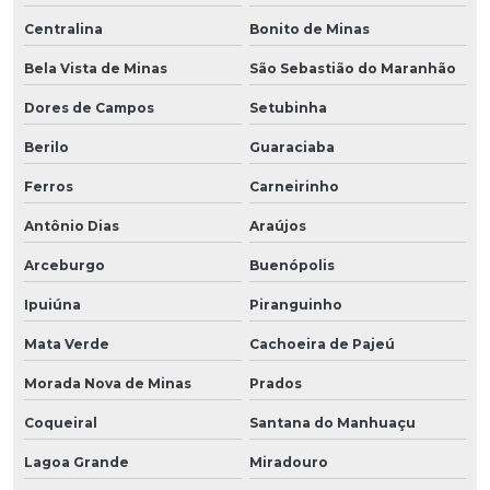
Centralina
Bonito de Minas
Bela Vista de Minas
São Sebastião do Maranhão
Dores de Campos
Setubinha
Berilo
Guaraciaba
Ferros
Carneirinho
Antônio Dias
Araújos
Arceburgo
Buenópolis
Ipuiúna
Piranguinho
Mata Verde
Cachoeira de Pajeú
Morada Nova de Minas
Prados
Coqueiral
Santana do Manhuaçu
Lagoa Grande
Miradouro