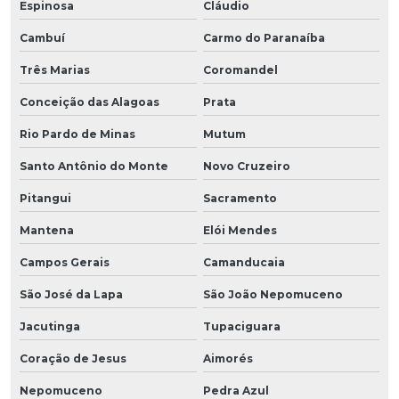
Espinosa
Cláudio
Cambuí
Carmo do Paranaíba
Três Marias
Coromandel
Conceição das Alagoas
Prata
Rio Pardo de Minas
Mutum
Santo Antônio do Monte
Novo Cruzeiro
Pitangui
Sacramento
Mantena
Elói Mendes
Campos Gerais
Camanducaia
São José da Lapa
São João Nepomuceno
Jacutinga
Tupaciguara
Coração de Jesus
Aimorés
Nepomuceno
Pedra Azul