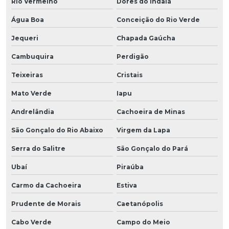
Rio Vermelho
Dores do Indaiá
Água Boa
Conceição do Rio Verde
Jequeri
Chapada Gaúcha
Cambuquira
Perdigão
Teixeiras
Cristais
Mato Verde
Iapu
Andrelândia
Cachoeira de Minas
São Gonçalo do Rio Abaixo
Virgem da Lapa
Serra do Salitre
São Gonçalo do Pará
Ubaí
Piraúba
Carmo da Cachoeira
Estiva
Prudente de Morais
Caetanópolis
Cabo Verde
Campo do Meio