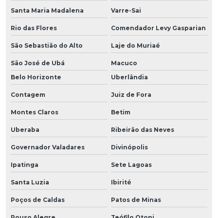
Santa Maria Madalena
Varre-Sai
Rio das Flores
Comendador Levy Gasparian
São Sebastião do Alto
Laje do Muriaé
São José de Ubá
Macuco
Belo Horizonte
Uberlândia
Contagem
Juiz de Fora
Montes Claros
Betim
Uberaba
Ribeirão das Neves
Governador Valadares
Divinópolis
Ipatinga
Sete Lagoas
Santa Luzia
Ibirité
Poços de Caldas
Patos de Minas
Pouso Alegre
Teófilo Otoni