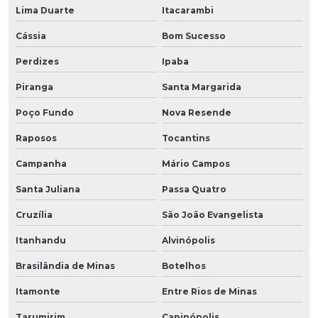
Lima Duarte
Itacarambi
Cássia
Bom Sucesso
Perdizes
Ipaba
Piranga
Santa Margarida
Poço Fundo
Nova Resende
Raposos
Tocantins
Campanha
Mário Campos
Santa Juliana
Passa Quatro
Cruzília
São João Evangelista
Itanhandu
Alvinópolis
Brasilândia de Minas
Botelhos
Itamonte
Entre Rios de Minas
Tarumirim
Capinópolis