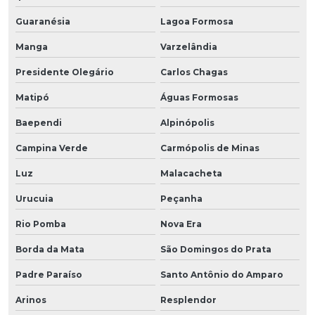
Guaranésia
Lagoa Formosa
Manga
Varzelândia
Presidente Olegário
Carlos Chagas
Matipó
Águas Formosas
Baependi
Alpinópolis
Campina Verde
Carmópolis de Minas
Luz
Malacacheta
Urucuia
Peçanha
Rio Pomba
Nova Era
Borda da Mata
São Domingos do Prata
Padre Paraíso
Santo Antônio do Amparo
Arinos
Resplendor