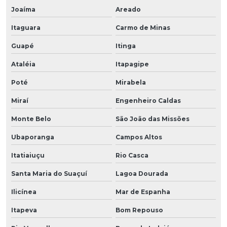
Joaíma
Areado
Itaguara
Carmo de Minas
Guapé
Itinga
Ataléia
Itapagipe
Poté
Mirabela
Miraí
Engenheiro Caldas
Monte Belo
São João das Missões
Ubaporanga
Campos Altos
Itatiaiuçu
Rio Casca
Santa Maria do Suaçuí
Lagoa Dourada
Ilicínea
Mar de Espanha
Itapeva
Bom Repouso