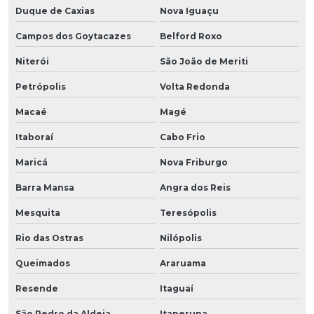
Duque de Caxias
Nova Iguaçu
Campos dos Goytacazes
Belford Roxo
Niterói
São João de Meriti
Petrópolis
Volta Redonda
Macaé
Magé
Itaboraí
Cabo Frio
Maricá
Nova Friburgo
Barra Mansa
Angra dos Reis
Mesquita
Teresópolis
Rio das Ostras
Nilópolis
Queimados
Araruama
Resende
Itaguaí
São Pedro da Aldeia
Itaperuna