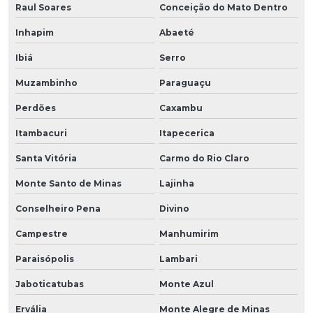
Raul Soares
Conceição do Mato Dentro
Inhapim
Abaeté
Ibiá
Serro
Muzambinho
Paraguaçu
Perdões
Caxambu
Itambacuri
Itapecerica
Santa Vitória
Carmo do Rio Claro
Monte Santo de Minas
Lajinha
Conselheiro Pena
Divino
Campestre
Manhumirim
Paraisópolis
Lambari
Jaboticatubas
Monte Azul
Ervália
Monte Alegre de Minas