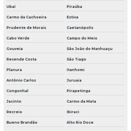
Ubaí
Piraúba
Carmo da Cachoeira
Estiva
Prudente de Morais
Caetanópolis
Cabo Verde
Campo do Meio
Gouveia
São João do Manhuaçu
Resende Costa
São Tiago
Planura
Itanhomi
Antônio Carlos
Juruaia
Congonhal
Pirapetinga
Jacinto
Carmo da Mata
Recreio
Ibiraci
Bueno Brandão
Alto Rio Doce