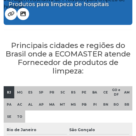
Produtos para limpeza de hospitais
Principais cidades e regiões do
Brasil onde a ECOMASTER atende
Fornecedor de produtos de
limpeza:
GO e
RJ
MG
ES
SP
PR
SC
RS
PE
BA
CE
AM
DF
PA
AC
AL
AP
MA
MT
MS
PB
PI
RN
RO
RR
SE
TO
Rio de Janeiro
São Gonçalo