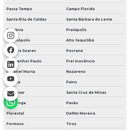
Passa Tempo
Campo Florido
Santa Rita de Caldas
Santa Bárbara do Leste
Orizânia
Pratápolis
Delfinópolis
Alto Jequitibá
Martins Soares
Pocrane
Monsenhor Paulo
Frei Inocêncio
Coronel Murta
Nazareno
Coluna
Pains
Japonvar
Santa Cruz de Minas
Araponga
Pavão
Florestal
Delfim Moreira
Formoso
Tiros