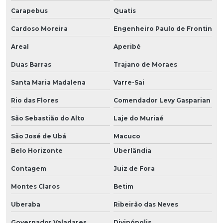
Carapebus
Quatis
Cardoso Moreira
Engenheiro Paulo de Frontin
Areal
Aperibé
Duas Barras
Trajano de Moraes
Santa Maria Madalena
Varre-Sai
Rio das Flores
Comendador Levy Gasparian
São Sebastião do Alto
Laje do Muriaé
São José de Ubá
Macuco
Belo Horizonte
Uberlândia
Contagem
Juiz de Fora
Montes Claros
Betim
Uberaba
Ribeirão das Neves
Governador Valadares
Divinópolis