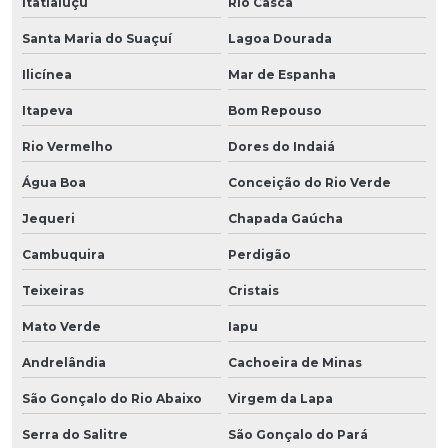
Itatiaiuçu
Rio Casca
Santa Maria do Suaçuí
Lagoa Dourada
Ilicínea
Mar de Espanha
Itapeva
Bom Repouso
Rio Vermelho
Dores do Indaiá
Água Boa
Conceição do Rio Verde
Jequeri
Chapada Gaúcha
Cambuquira
Perdigão
Teixeiras
Cristais
Mato Verde
Iapu
Andrelândia
Cachoeira de Minas
São Gonçalo do Rio Abaixo
Virgem da Lapa
Serra do Salitre
São Gonçalo do Pará