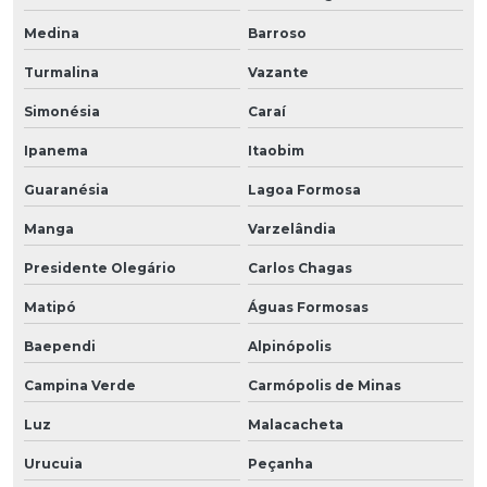
Medina
Barroso
Turmalina
Vazante
Simonésia
Caraí
Ipanema
Itaobim
Guaranésia
Lagoa Formosa
Manga
Varzelândia
Presidente Olegário
Carlos Chagas
Matipó
Águas Formosas
Baependi
Alpinópolis
Campina Verde
Carmópolis de Minas
Luz
Malacacheta
Urucuia
Peçanha