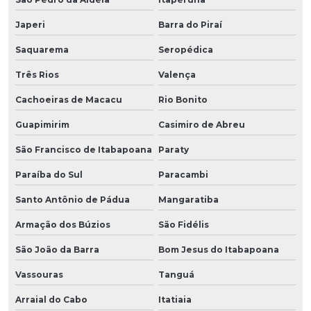
Japeri
Barra do Piraí
Saquarema
Seropédica
Três Rios
Valença
Cachoeiras de Macacu
Rio Bonito
Guapimirim
Casimiro de Abreu
São Francisco de Itabapoana
Paraty
Paraíba do Sul
Paracambi
Santo Antônio de Pádua
Mangaratiba
Armação dos Búzios
São Fidélis
São João da Barra
Bom Jesus do Itabapoana
Vassouras
Tanguá
Arraial do Cabo
Itatiaia