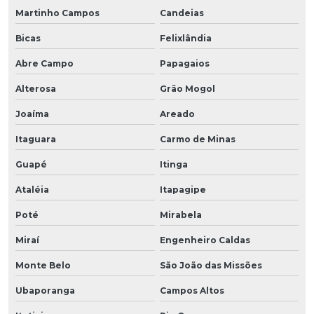
Martinho Campos
Candeias
Bicas
Felixlândia
Abre Campo
Papagaios
Alterosa
Grão Mogol
Joaíma
Areado
Itaguara
Carmo de Minas
Guapé
Itinga
Ataléia
Itapagipe
Poté
Mirabela
Miraí
Engenheiro Caldas
Monte Belo
São João das Missões
Ubaporanga
Campos Altos