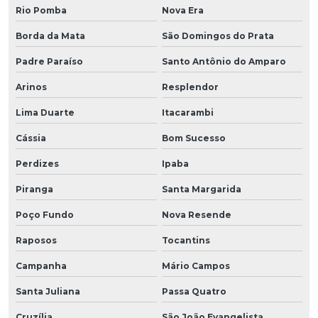
Rio Pomba
Nova Era
Borda da Mata
São Domingos do Prata
Padre Paraíso
Santo Antônio do Amparo
Arinos
Resplendor
Lima Duarte
Itacarambi
Cássia
Bom Sucesso
Perdizes
Ipaba
Piranga
Santa Margarida
Poço Fundo
Nova Resende
Raposos
Tocantins
Campanha
Mário Campos
Santa Juliana
Passa Quatro
Cruzília
São João Evangelista