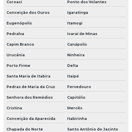
Coroaci
Ponto dos Volantes
Conceição dos Ouros
Igaratinga
Eugenópolis
Itamogi
Pedralva
Icaraí de Minas
Capim Branco
Canápolis
Urucânia
Ninheira
Porto Firme
Delta
Santa Maria de Itabira
Itaipé
Pedras de Maria da Cruz
Fervedouro
Senhora dos Remédios
Capitólio
Cristina
Mercês
Conceição da Aparecida
Itabirinha
Chapada do Norte
Santo Antônio do Jacinto