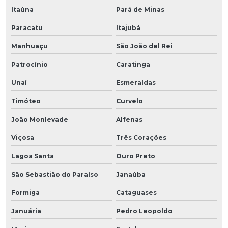
Itaúna
Pará de Minas
Paracatu
Itajubá
Manhuaçu
São João del Rei
Patrocínio
Caratinga
Unaí
Esmeraldas
Timóteo
Curvelo
João Monlevade
Alfenas
Viçosa
Três Corações
Lagoa Santa
Ouro Preto
São Sebastião do Paraíso
Janaúba
Formiga
Cataguases
Januária
Pedro Leopoldo